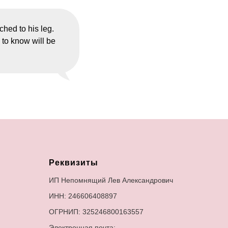
ched to his leg.
d to know will be
Реквизиты
ИП Непомнящий Лев Александрович
ИНН: 246606408897
ОГРНИП: 325246800163557
Электронная почта: