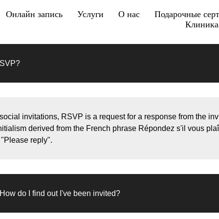
Онлайн запись
Услуги
О нас
Подарочные сер
Клиника 
 RSVP?
 social invitations, RSVP is a request for a response from the in
initialism derived from the French phrase Répondez s'il vous plaît
 "Please reply".
How do I find out I've been invited?