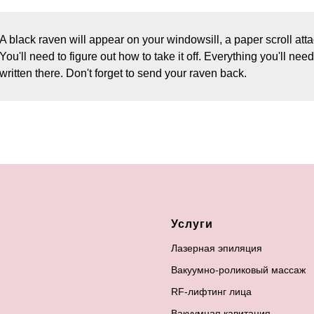
A black raven will appear on your windowsill, a paper scroll atta
You'll need to figure out how to take it off. Everything you'll nee
written there. Don't forget to send your raven back.
Услуги
Лазерная эпиляция
Вакуумно-роликовый массаж
RF-лифтинг лица
Вакуумная кавитация