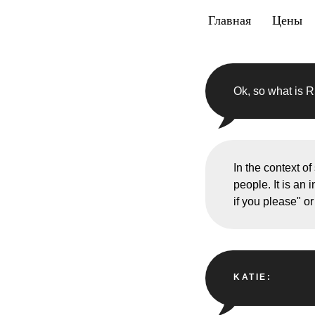
Главная
Цены
Ok, so what is
In the context of
people. It is an 
if you please" or
KATIE: