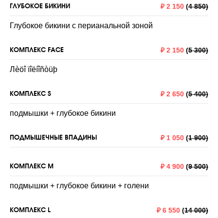
ГЛУБОКОЕ БИКИНИ
₽
2 150
(
4 850)
Глубокое бикини с перианальной зоной
КОМПЛЕКС FACE
₽
2 150
(
5 300)
Лèöî ïîëíîñòüþ
КОМПЛЕКС S
₽
2 650
(
5 400)
подмышки + глубокое бикини
ПОДМЫШЕЧНЫЕ ВПАДИНЫ
₽
1 050
(
1 900)
КОМПЛЕКС M
₽
4 900
(
9 500)
подмышки + глубокое бикини + голени
КОМПЛЕКС L
₽
6 550
(
14 000)