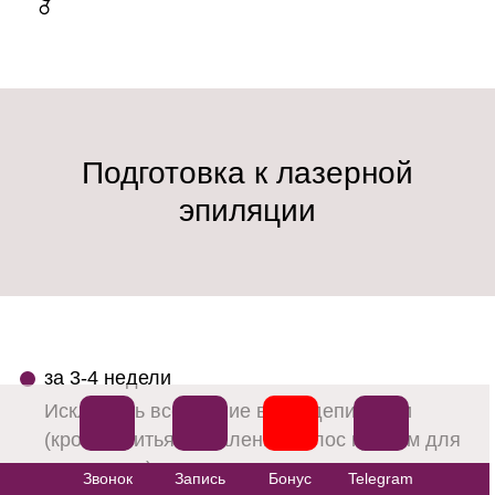
Подготовка к лазерной
эпиляции
за 3-4 недели
Исключить все другие виды депиляции
(кроме бритья и удаления волос кремом для
депиляции)
Звонок
Запись
Бонус
Telegram