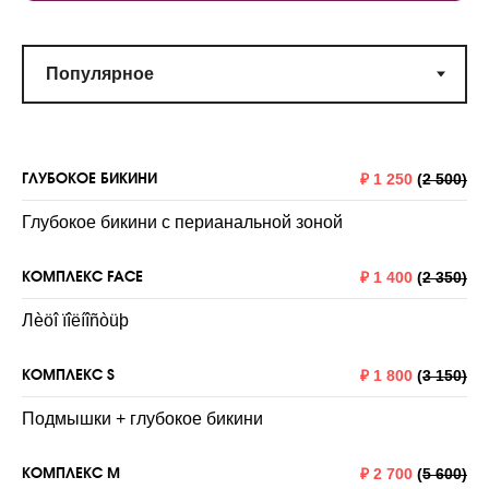
ГЛУБОКОЕ БИКИНИ
₽
1 250
(
2 500)
Глубокое бикини с перианальной зоной
КОМПЛЕКС FACE
₽
1 400
(
2 350)
Лèöî ïîëíîñòüþ
КОМПЛЕКС S
₽
1 800
(
3 150)
Подмышки + глубокое бикини
КОМПЛЕКС M
₽
2 700
(
5 600)