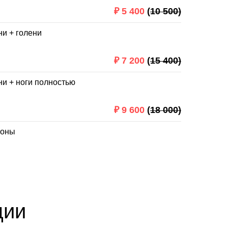
₽
5 400
(
10 500)
ни + голени
₽
7 200
(
15 400)
ни + ноги полностью
₽
9 600
(
18 000)
зоны
ции