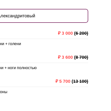
Александритовый
₽
3 000
(
6 200)
ни + голени
₽
3 600
(
8 700)
ни + ноги полностью
₽
5 700
(
13 100)
зоны