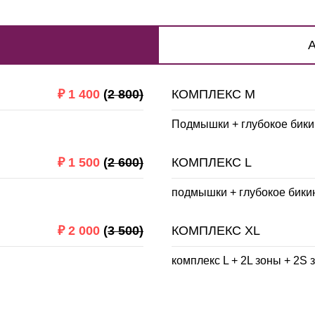
₽
1 400
(
2 800)
КОМПЛЕКС M
Подмышки + глубокое бики
₽
1 500
(
2 600)
КОМПЛЕКС L
подмышки + глубокое бики
₽
2 000
(
3 500)
КОМПЛЕКС XL
комплекс L + 2L зоны + 2S 