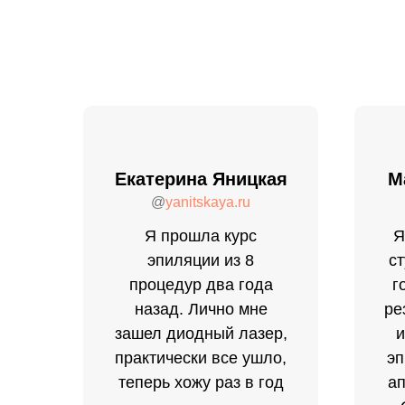
Екатерина Яницкая
М
@
yanitskaya.ru
Я прошла курс
Я
эпиляции из 8
ст
процедур два года
г
назад. Лично мне
ре
зашел диодный лазер,
и
практически все ушло,
эп
теперь хожу раз в год
ап