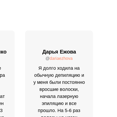
нко
Дарья Ежова
@
dariaezhova
е
Я долго ходила на
ера
обычную депиляцию и
у меня были постоянно
вросшие волоски,
ат
начала лазерную
ен
эпиляцию и все
-3
прошло. На 5-6 раз