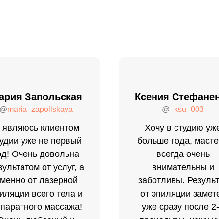
ария Запольская
Ксения Стефане
@
maria_zapollskaya
@
_ksu_003
 являюсь клиентом
Хочу в студию уж
удии уже не первый
больше года, маст
од! Очень довольна
всегда очень
зультатом от услуг, а
внимательны и
менно от лазерной
заботливы. Результ
иляции всего тела и
от эпиляции замет
паратного массажа!
уже сразу после 2